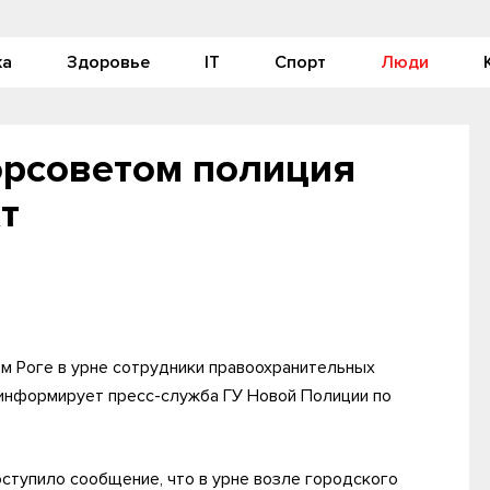
ка
Здоровье
IT
Спорт
Люди
орсоветом полиция
т
ом Роге в урне сотрудники правоохранительных
 информирует пресс-служба ГУ Новой Полиции по
оступило сообщение, что в урне возле городского