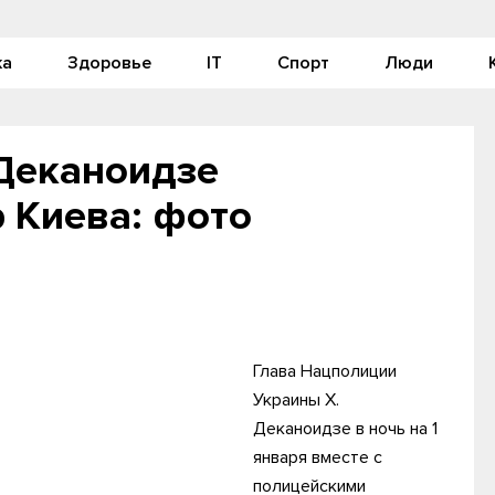
ка
Здоровье
IT
Спорт
Люди
Деканоидзе
 Киева: фото
Глава Нацполиции
Украины Х.
Деканоидзе в ночь на 1
января вместе с
полицейскими