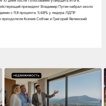
е 10 дней после голосования утвердить итоги.
действующий президент Владимир Путин набрал около
динин с 11,8 процента. 5,68% у лидера ЛДПР
преодолели Ксения Собчак и Григорий Явлинский.
НЕДВИЖИМОСТЬ