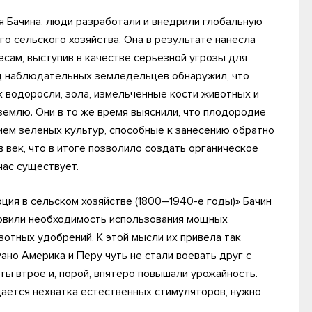
я Бачина, люди разработали и внедрили глобальную
 сельского хозяйства. Она в результате нанесла
сам, выступив в качестве серьезной угрозы для
яд наблюдательных земледельцев обнаружил, что
к водоросли, зола, измельченные кости животных и
землю. Они в то же время выяснили, что плодородие
ием зеленых культур, способные к занесению обратно
в век, что в итоге позволило создать органическое
час существует.
ия в сельском хозяйстве (1800–1940-е годы)» Бачин
новили необходимость использования мощных
отных удобрений. К этой мысли их привела так
уано Америка и Перу чуть не стали воевать друг с
ты втрое и, порой, впятеро повышали урожайность.
ается нехватка естественных стимуляторов, нужно