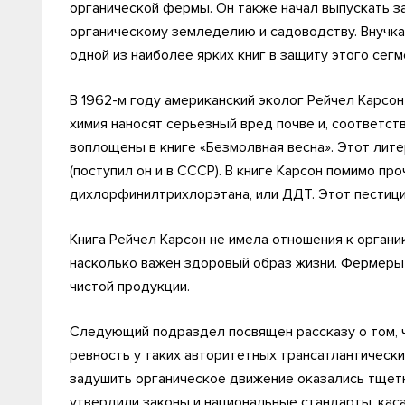
органической фермы. Он также начал выпускать з
органическому земледелию и садоводству. Внучк
одной из наиболее ярких книг в защиту этого сег
В 1962-м году американский эколог Рейчел Карсон
химия наносят серьезный вред почве и, соответс
воплощены в книге «Безмолвная весна». Этот лит
(поступил он и в СССР). В книге Карсон помимо пр
дихлорфинилтрихлорэтана, или ДДТ. Этот пестици
Книга Рейчел Карсон не имела отношения к органик
насколько важен здоровый образ жизни. Фермеры 
чистой продукции.
Следующий подраздел посвящен рассказу о том, 
ревность у таких авторитетных трансатлантических
задушить органическое движение оказались тщетн
утвердили законы и национальные стандарты, кас