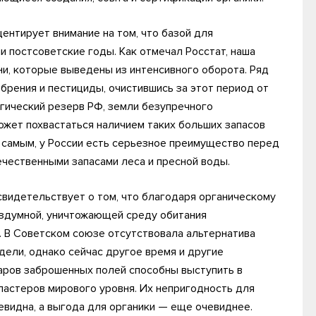
центирует внимание на том, что базой для
и постсоветские годы. Как отмечал Росстат, наша
ни, которые выведены из интенсивного оборота. Ряд
обрения и пестициды, очистившись за этот период от
егический резерв РФ, земли безупречного
может похвастаться наличием таких больших запасов
м самым, у России есть серьезное преимущество перед
ечественными запасами леса и пресной воды.
свидетельствует о том, что благодаря органическому
ездумной, уничтожающей среду обитания
 В Советском союзе отсутствовала альтернатива
дели, однако сейчас другое время и другие
ров заброшенных полей способны выступить в
ластеров мирового уровня. Их непригодность для
евидна, а выгода для органики — еще очевиднее.