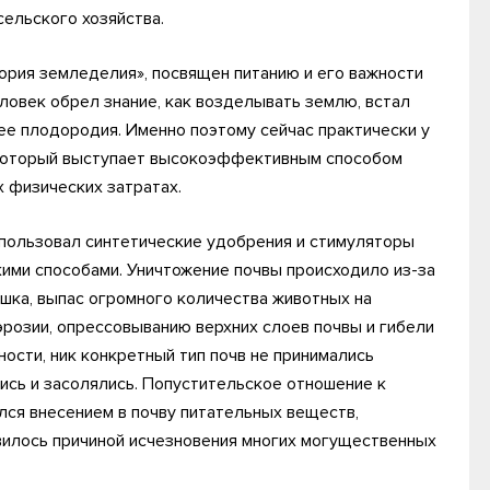
сельского хозяйства.
ория земледелия», посвящен питанию и его важности
еловек обрел знание, как возделывать землю, встал
е плодородия. Именно поэтому сейчас практически у
, который выступает высокоэффективным способом
 физических затратах.
использовал синтетические удобрения и стимуляторы
кими способами. Уничтожение почвы происходило из-за
ашка, выпас огромного количества животных на
эрозии, опрессовыванию верхних слоев почвы и гибели
ности, ник конкретный тип почв не принимались
лись и засолялись. Попустительское отношение к
лся внесением в почву питательных веществ,
явилось причиной исчезновения многих могущественных