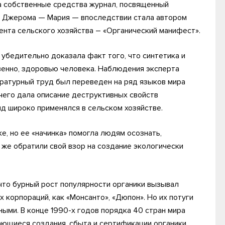
а собственные средства журнал, посвященный
а Джерома — Мария — впоследствии стала автором
мента сельского хозяйства – «Органический манифест».
 убедительно доказала факт того, что синтетика и
твенно, здоровью человека. Наблюдения эксперта
ературный труд был переведен на ряд языков мира
очего дала описание деструктивных свойств
д широко применялся в сельском хозяйстве.
е, но ее «начинка» помогла людям осознать,
же обратили свой взор на создание экологически
что бурный рост популярности органики вызывал
 корпораций, как «Монсанто», «Дюпон». Но их потуги
ыми. В конце 1990-х годов порядка 40 стран мира
ающиеся создания, сбыта и сертификации органики.