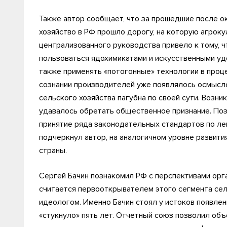
Также автор сообщает, что за прошедшие после о
хозяйство в РФ прошло дорогу, на которую агроку
централизованного руководства привело к тому, 
пользоваться ядохимикатами и искусственными уд
также применять «потогонные» технологии в проц
сознании производителей уже появлялось осмысле
сельского хозяйства пагубна по своей сути. Возн
удавалось обретать общественное признание. По
принятие ряда законодательных стандартов по лег
подчеркнул автор, на аналогичном уровне развити
страны.
Сергей Бачин познакомил РФ с перспективами орг
считается первооткрывателем этого сегмента сел
идеологом. Именно Бачин стоял у истоков появле
«стукнуло» пять лет. Отчетный союз позволил объ