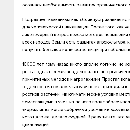
осознали необходимость развития органического 
Подраздел, названный как «Доиндустриальная ист
для человеческой цивилизации. После того, как ч
закономерный вопрос поиска методов повышения е
всех народов Земли есть развитая агрокультура
получить большое количество пищи при небольших
10000 лет тому назад никто, вполне логично, не 
роста, однако земля возделывалась не органичес
примитивных методов и агротехники. Простая всп
отдельно взятом земельном участке приводили к 
ростков растений. Ни климатические условия мест
землепашцами в учет, из-за чего поля заболачива
«кормилице», когда собранный урожай не возмеща
истощало ее, делало скудной. В результате, это 
цивилизаций.