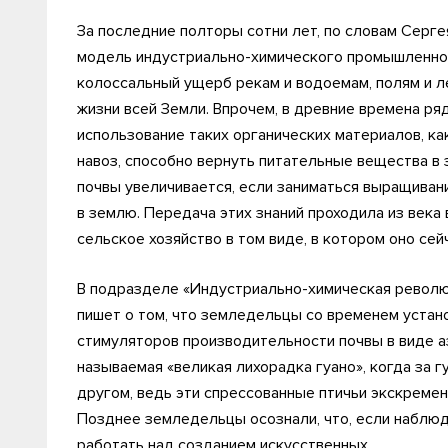
За последние полторы сотни лет, по словам Серге
модель индустриально-химического промышленного
колоссальный ущерб рекам и водоемам, полям и ле
жизни всей Земли. Впрочем, в древние времена р
использование таких органических материалов, ка
навоз, способно вернуть питательные вещества в 
почвы увеличивается, если заниматься выращиван
в землю. Передача этих знаний проходила из века 
сельское хозяйство в том виде, в котором оно сей
В подразделе «Индустриально-химическая революц
пишет о том, что земледельцы со временем уста
стимуляторов производительности почвы в виде аз
называемая «великая лихорадка гуано», когда за г
другом, ведь эти спрессованные птичьи экскремен
Позднее земледельцы осознали, что, если наблюд
работать над созданием искусственных.