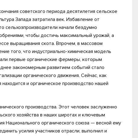
кончания советского периода десятилетия сельское
льтура Запада затратила век. Избавление от
что сельхозпроизводители начали бездумно
обрениями, чтобы достичь максимальный урожай, а
ессе выращивания скота. Впрочем, в массовом
ние того, что индустриально-химическая модель
икали первые органические фермеры, которым
зднее закономерным развитием событий стало
ализации органического движения. Сейчас, как
я находится и органическое производство нашей
анического производства. Этот человек заслуженно
ьского хозяйства в наших широтах и ключевым
ния Национального органического союза — весной ему
единить усилия участников отрасли, выполнил и