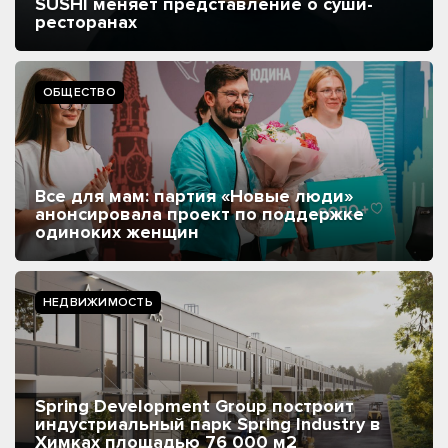
SUSHI меняет представление о суши-
ресторанах
ОБЩЕСТВО
Все для мам: партия «Новые люди»
анонсировала проект по поддержке
одиноких женщин
НЕДВИЖИМОСТЬ
Spring Development Group построит
индустриальный парк Spring Industry в
Химках площадью 76 000 м2