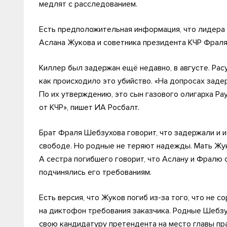
медлят с расследованием.
Есть предположительная информация, что лидер
Аслана Жукова и советника президента КЧР Фраля
Киллер был задержан ещё недавно, в августе. Рас
как происходило это убийство. «На допросах заде
По их утверждению, это сын газового олигарха Р
от КЧР», пишет ИА Росбалт.
Брат Фраля Шебзухова говорит, что задержали и и
свободе. Но родные не теряют надежды. Мать Жук
А сестра погибшего говорит, что Аслану и Фралю о
подчинялись его требованиям.
Есть версия, что Жуков погиб из-за того, что не 
на диктофон требования заказчика. Родные Шебзу
свою кандидатуру претендента на место главы пра