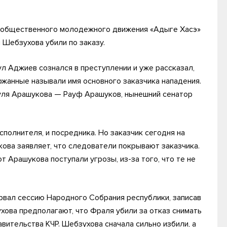
а общественного молодежного движения «Адыге Хасэ»
 Шебзухова убили по заказу.
ул Аджиев сознался в преступлении и уже рассказал,
ржанные называли имя основного заказчика нападения.
ауля Арашукова — Pауф Арашуков, нынешний сенатор
сполнителя, и посредника. Но заказчик сегодня на
ова заявляет, что следователи покрывают заказчика.
т Арашукова поступали угрозы, из-за того, что те не
сорвал сессию Народного Собрания республики, записав
хова предполагают, что Фраля убили за отказ снимать
вительства КЧР. Шебзухова сначала сильно избили, а