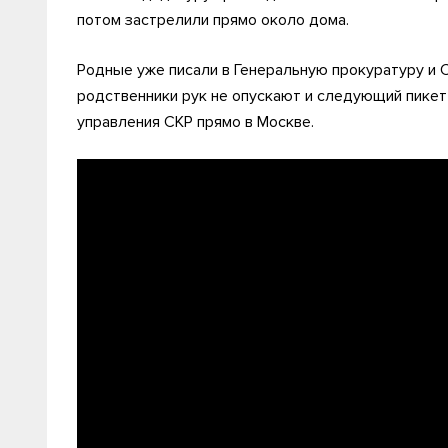
потом застрелили прямо около дома.
Родные уже писали в Генеральную прокуратуру и 
родственники рук не опускают и следующий пике
управления СКР прямо в Москве.