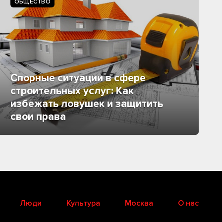
ОБЩЕСТВО
Спорные ситуации в сфере
строительных услуг: Как
избежать ловушек и защитить
свои права
Люди
Культура
Москва
О нас