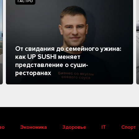
ГАСТРО
От свидания до семейного ужина:
как UP SUSHI меняет
представление о суши-
ресторанах
во
Экономика
Здоровье
IT
Спорт