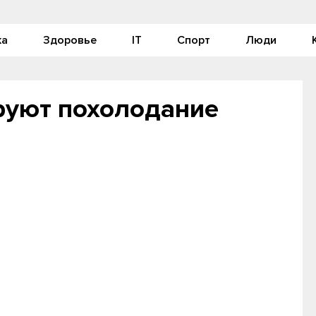
ка
Здоровье
IT
Спорт
Люди
руют похолодание