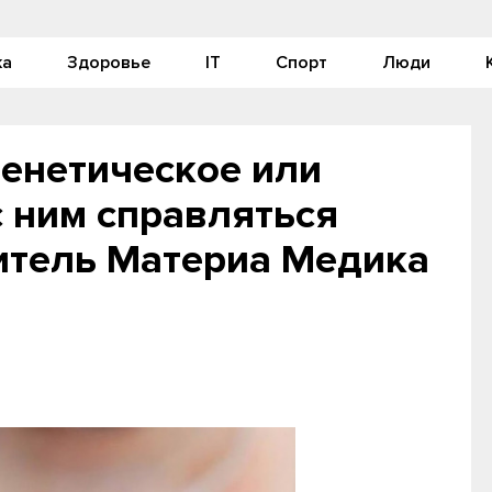
ка
Здоровье
IT
Спорт
Люди
генетическое или
с ним справляться
итель Материа Медика