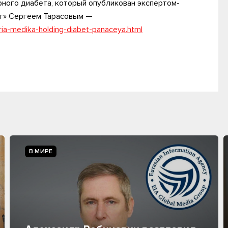
ного диабета, который опубликован экспертом-
г» Сергеем Тарасовым —
ria-medika-holding-diabet-panaceya.html
В МИРЕ