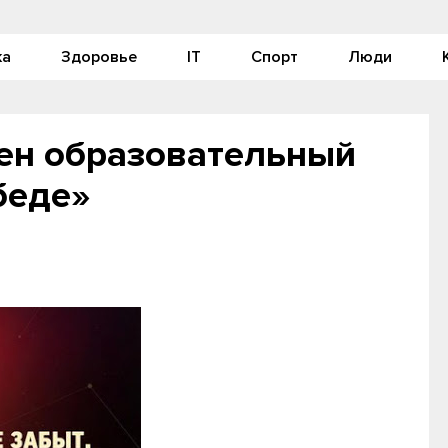
ка
Здоровье
IT
Спорт
Люди
лен образовательный
беде»