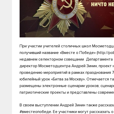
При участии учителей столичных школ Мосметодц
получивший название «Вместе о Победе» (http://po
недавнем селекторном совещании Департамента о
директор Мосметодцентра Андрей Зинин, проект н
проведению мероприятий в рамках празднования 
юбилейный урок «Битва за Москву». Отмечается та
размещены электронные сценарии уроков, сценари
патриотические проекты и представлены совреме
В своем выступлении Андрей Зинин также рассказа
#вместеопобеде. Ее участники могут рассказать о