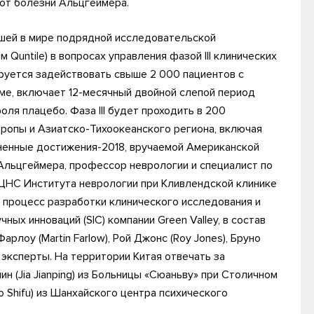
от болезни Альцгеймера.
йшей в мире подрядной исследовательской
 Quntile) в вопросах управления фазой III клинических
ируется задействовать свыше 2 000 пациентов с
ме, включает 12-месячный двойной слепой период
ля плацебо. Фаза III будет проходить в 200
ропы и Азиатско-Тихоокеанского региона, включая
ненные достижения-2018, вручаемой Американской
Альцгеймера, профессор неврологии и специалист по
ЦНС Института неврологии при Кливлендской клинике
 процесс разработки клинического исследования и
ых инноваций (SIC) компании Green Valley, в состав
рлоу (Martin Farlow), Рой Джонс (Roy Jones), Бруно
е эксперты. На территории Китая отвечать за
н (Jia Jianping) из Больницы «Сюаньву» при Столичном
 Shifu) из Шанхайского центра психического