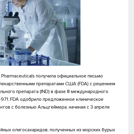
y Pharmaceuticals получила официальное письмо
 лекарственными препаратами США (FDA) с решением
ьного препарата (IND) в фазе III международного
-971. FDA одобрило предложенное клиническое
нтов с болезнью Альцгеймера, начиная с 3 апреля
йных олигосахаридов, полученных из морских бурых