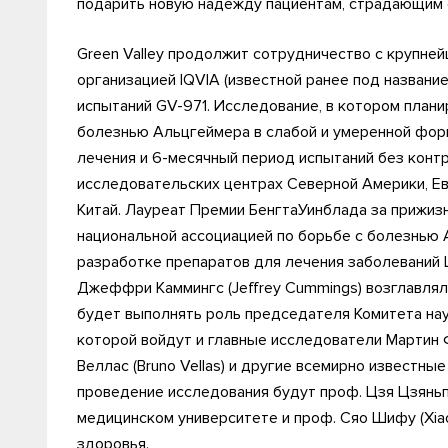
подарить новую надежду пациентам, страдающим 
Green Valley продолжит сотрудничество с крупне
организацией IQVIA (известной ранее под названием
испытаний GV-971. Исследование, в котором план
болезнью Альцгеймера в слабой и умеренной фор
лечения и 6-месячный период испытаний без контро
исследовательских центрах Северной Америки, Ев
Китай. Лауреат Премии БенгтаУинблада за прижиз
национальной ассоциацией по борьбе с болезнью 
разработке препаратов для лечения заболеваний 
Джеффри Каммингс (Jeffrey Cummings) возглавлял
будет выполнять роль председателя Комитета научн
которой войдут и главные исследователи Мартин Фа
Веллас (Bruno Vellas) и другие всемирно известны
проведение исследования будут проф. Цзя Цзяньпи
медицинском университете и проф. Сяо Шифу (Xiao
здоровья.