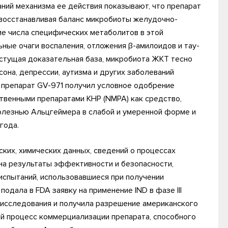
ний механизма ее действия показывают, что препарат
 восстанавливая баланс микробиоты желудочно-
ие числа специфических метаболитов в этой
ные очаги воспаления, отложения β-амилоидов и тау-
стущая доказательная база, микробиота ЖКТ тесно
сона, депрессии, аутизма и других заболеваний
а препарат GV-971 получил условное одобрение
твенными препаратами КНР (NMPA) как средство,
лезнью Альцгеймера в слабой и умеренной форме и
года.
ских, химических данных, сведений о процессах
 на результаты эффективности и безопасности,
 испытаний, использовавшиеся при получении
подала в FDA заявку на применение IND в фазе III
исследования и получила разрешение американского
ий процесс коммерциализации препарата, способного