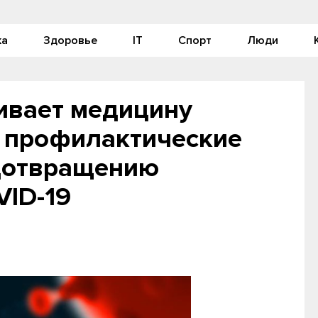
ка
Здоровье
IT
Спорт
Люди
ивает медицину
т профилактические
дотвращению
VID-19