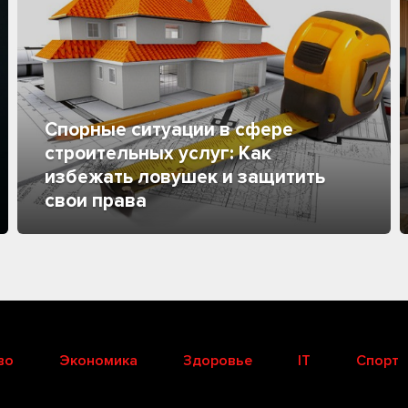
Спорные ситуации в сфере
строительных услуг: Как
избежать ловушек и защитить
свои права
во
Экономика
Здоровье
IT
Спорт