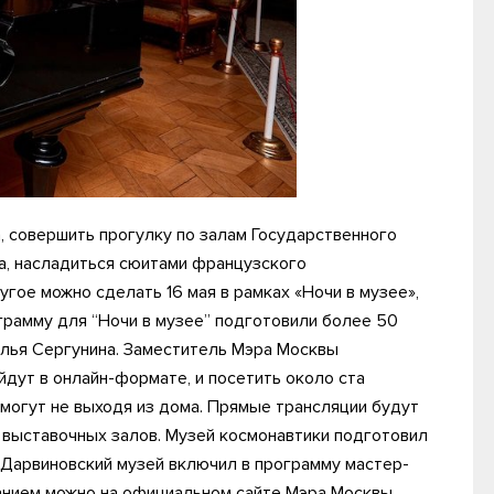
а, совершить прогулку по залам Государственного
а, насладиться сюитами французского
гое можно сделать 16 мая в рамках «Ночи в музее»,
грамму для “Ночи в музее” подготовили более 50
алья Сергунина. Заместитель Мэра Москвы
йдут в онлайн-формате, и посетить около ста
смогут не выходя из дома. Прямые трансляции будут
и выставочных залов. Музей космонавтики подготовил
 Дарвиновский музей включил в программу мастер-
анием можно на официальном сайте Мэра Москвы.