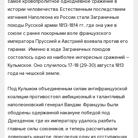
самое кровопролитное однодневное сражение в
истории человечества. Естественным последствием
изгнания Наполеона из России стали Заграничные
походы Русской армии 1813-1814 гг., где она уже в
союзе с ранее покорными воле французского
императора Пруссией и Австрией воевала против его
тирании. Именно в ходе Заграничных походов
состоялось одно из наиболее интересных сражений –
Кульмское. Оно случилось 17-18 (29-30) августа 1813
года на чешской земле.
Под Кульмом объединенным силам антифранцузской
коалиции противостоял амбициозный и талантливый
наполеоновский генерал Вандам. Французы были
ободрены одержанной накануне победой под
Дрезденом, где их императору удалось разбить
главные силы союзников, и теперь рассчитывали
довершить начатое, преследуя одну из отступающих