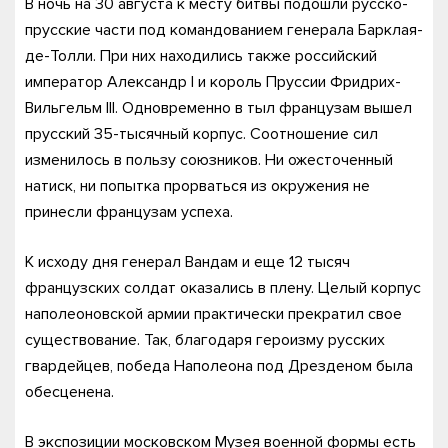
В ночь на 30 августа к месту битвы подошли русско-
прусские части под командованием генерала Барклая-
де-Толли. При них находились также российский
император Александр I и король Пруссии Фридрих-
Вильгельм III. Одновременно в тыл французам вышел
прусский 35-тысячный корпус. Соотношение сил
изменилось в пользу союзников. Ни ожесточенный
натиск, ни попытка прорваться из окружения не
принесли французам успеха.
К исходу дня генерал Вандам и еще 12 тысяч
французских солдат оказались в плену. Целый корпус
наполеоновской армии практически прекратил свое
существование. Так, благодаря героизму русских
гвардейцев, победа Наполеона под Дрезденом была
обесценена.
В экспозиции московском Музея военной формы есть