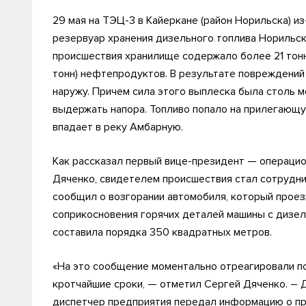
29 мая на ТЭЦ-3 в Кайеркане (район Норильска) и
резервуар хранения дизельного топлива Норильск
происшествия хранилище содержало более 21 тонн
тонн) нефтепродуктов. В результате повреждений
наружу. Причем сила этого выплеска была столь 
выдержать напора. Топливо попало на прилегающу
впадает в реку Амбарную.
Как рассказал первый вице-президент — операци
Дяченко, свидетелем происшествия стал сотрудни
сообщил о возгорании автомобиля, который проез
соприкосновения горячих деталей машины с дизе
составила порядка 350 квадратных метров.
«На это сообщение моментально отреагировали по
кротчайшие сроки, — отметил Сергей Дяченко. – Д
диспетчер предприятия передал информацию о пр