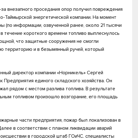
з-за внезапного проседания опор получил повреждения
о-Таймырской энергетической компании. На момент
ы (по информации, озвученной ранее, около 21 тысячи
 в течение короткого времени топливо выплеснулось
мощной, что защитные сооружения не смогли
ю территорию и в безымянный ручей, который
онный директор компании «Норникель» Сергей
к Предприятия единого складского хозяйства. Он
жал рядом с местом разлива топлива. В результате
льным топливом произошло возгорание, его площадь
жарные части предприятия, пожар был локализован в
алее в соответствии с планом ликвидации аварий
оисшествии в городской штаб ГОиЧС, специалисты