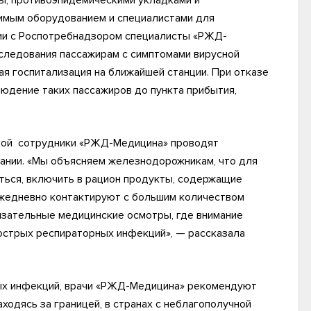
, противоэпидемическими укладками и
имым оборудованием и специалистами для
вии с Роспотребнадзором специалисты «РЖД-
следования пассажирам с симптомами вирусной
ая госпитализация на ближайшей станции. При отказе
людение таких пассажиров до пункта прибытия,
вкой сотрудники «РЖД-Медицина» проводят
ании. «Мы объясняем железнодорожникам, что для
ться, включить в рацион продукты, содержащие
ежедневно контактируют с большим количеством
язательные медицинские осмотры, где внимание
острых респираторных инфекций», — рассказала
ых инфекций, врачи «РЖД-Медицина» рекомендуют
одясь за границей, в странах с неблагополучной