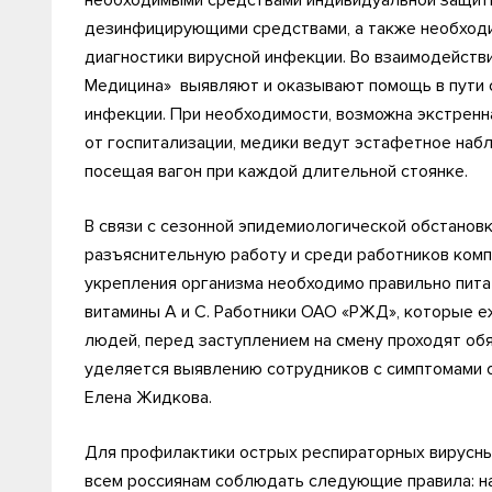
необходимыми средствами индивидуальной защиты
дезинфицирующими средствами, а также необход
диагностики вирусной инфекции. Во взаимодейст
Медицина» выявляют и оказывают помощь в пути 
инфекции. При необходимости, возможна экстренн
от госпитализации, медики ведут эстафетное наб
посещая вагон при каждой длительной стоянке.
В связи с сезонной эпидемиологической обстано
разъяснительную работу и среди работников комп
укрепления организма необходимо правильно пита
витамины А и С. Работники ОАО «РЖД», которые 
людей, перед заступлением на смену проходят об
уделяется выявлению сотрудников с симптомами 
Елена Жидкова.
Для профилактики острых респираторных вирусн
всем россиянам соблюдать следующие правила: нах