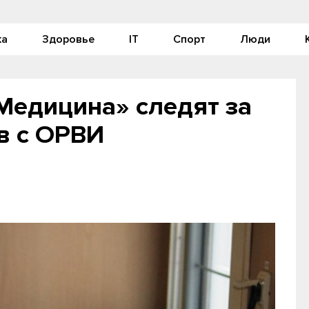
ка
Здоровье
IT
Спорт
Люди
едицина» следят за
в с ОРВИ